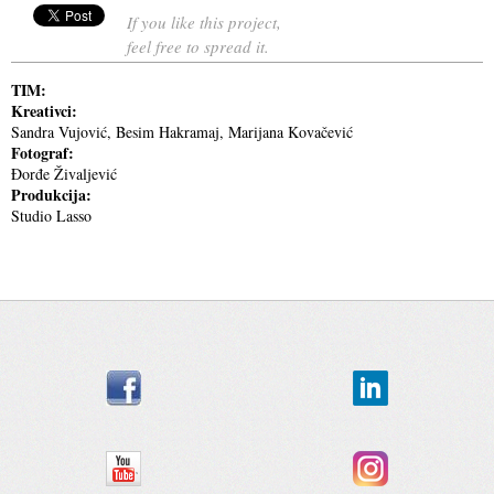
If you like this project,
feel free to spread it.
TIM:
Kreativci:
Sandra Vujović, Besim Hakramaj, Marijana Kovačević
Fotograf:
Đorđe Živaljević
Produkcija:
Studio Lasso