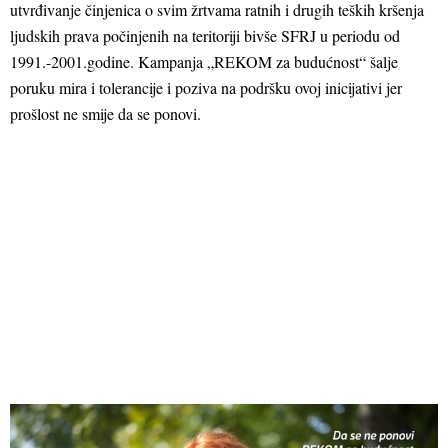
utvrđivanje činjenica o svim žrtvama ratnih i drugih teških kršenja
ljudskih prava počinjenih na teritoriji bivše SFRJ u periodu od
1991.-2001.godine. Kampanja „REKOM za budućnost“ šalje
poruku mira i tolerancije i poziva na podršku ovoj inicijativi jer
prošlost ne smije da se ponovi.