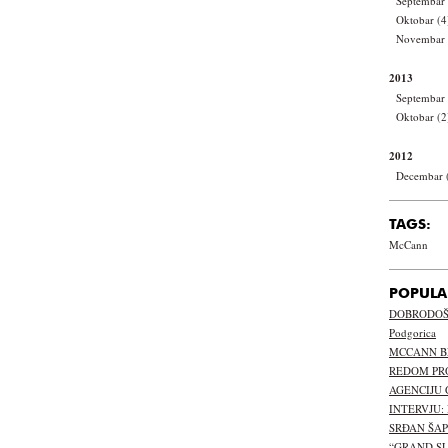
Septembar 
Oktobar (4
Novembar 
2013
Septembar 
Oktobar (2
2012
Decembar 
TAGS:
McCann
POPULA
DOBRODOŠL
Podgorica
MCCANN B
REDOM PR
AGENCIJU 
INTERVJU:
SRĐAN ŠA
“GRAND S