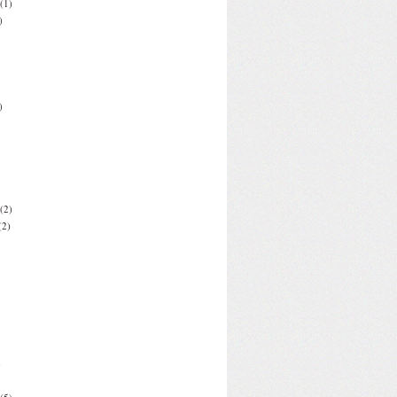
(1)
)
)
(2)
(2)
)