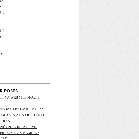
(5)
)
(1)
(1)
)
(5)
R POSTS:
I NA WEB SITE McCann
EOGRAD PO DRUGI PUT ZA
OGLAŠEN ZA NAJUSPEŠNIJU
GODINE!
 RIČARD BONER DEJVIS
PER DOBITNIK NAGRADE
LAM”