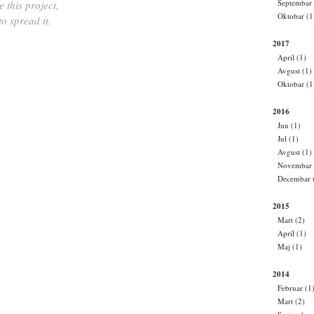
Septembar 
e this project,
Oktobar (1
 to spread it.
2017
April (1)
Avgust (1)
Oktobar (1
2016
Jun (1)
Jul (1)
Avgust (1)
Novembar 
Decembar 
2015
Mart (2)
April (1)
Maj (1)
2014
Februar (1
Mart (2)