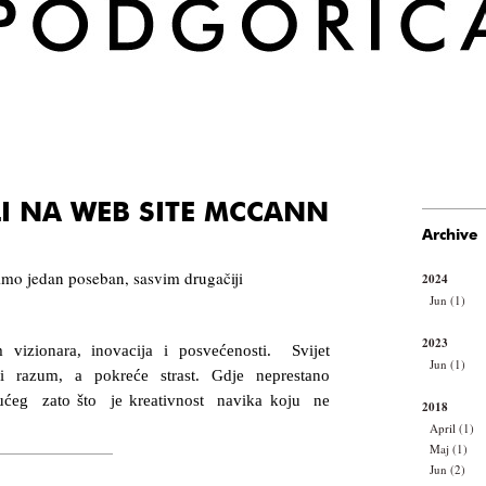
 NA WEB SITE MCCANN
Archive
imo jedan poseban, sasvim drugačiji
2024
Jun (1)
2023
 vizionara, inovacija i posvećenosti. Svijet
Jun (1)
i razum, a pokreće strast. Gdje neprestano
ćeg zato što je kreativnost navika koju ne
2018
April (1)
Maj (1)
Jun (2)