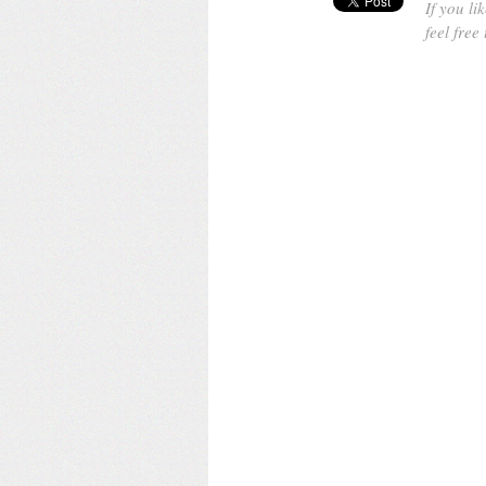
If you lik
feel free