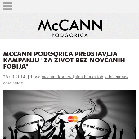
MCCANN PODGORICA PREDSTAVLJA
KAMPANJU "ZA ŽIVOT BEZ NOVČANIH
T
FOBIJA"
26.09.2014. | Tags:
mccann komercijalna banka fobije balcannes
case study