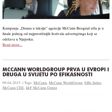
Kampanja „Drama u taksiju” agencije McCann Beograd ušla je u
finale jednog od najprestižnijih festivala advertajzinga koji se
održava u Njujorku.
Read more...
MCCANN WORLDGROUP PRVA U EVROPI I
DRUGA U SVIJETU PO EFIKASNOSTI
09.04.2015. | Tags:
McCann
,
McCann WorldGroup
,
Effie Index
,
McCann CEE
,
I&F McCann Grupa