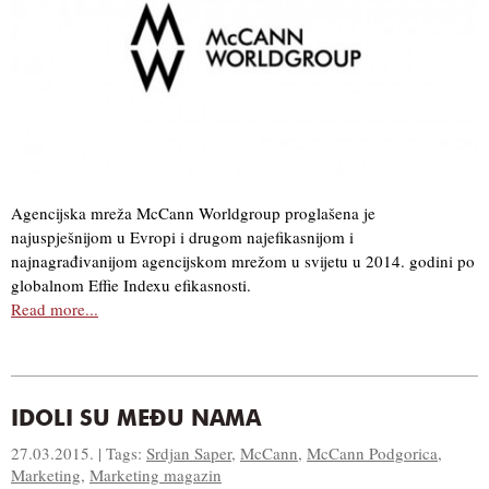
Agencijska mreža McCann Worldgroup proglašena je
najuspješnijom u Evropi i drugom najefikasnijom i
najnagrađivanijom agencijskom mrežom u svijetu u 2014. godini po
globalnom Effie Indexu efikasnosti.
Read more...
IDOLI SU MEĐU NAMA
27.03.2015. | Tags:
Srdjan Saper
,
McCann
,
McCann Podgorica
,
Marketing
,
Marketing magazin