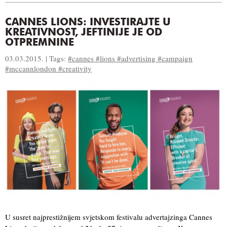
CANNES LIONS: INVESTIRAJTE U
KREATIVNOST, JEFTINIJE JE OD
OTPREMNINE
03.03.2015. | Tags:
#cannes #lions #advertising #campaign
#mccannlondon #creativity
U susret najprestižnijem svjetskom festivalu advertajzinga Cannes