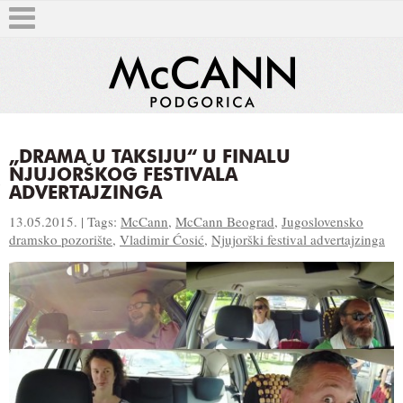
„DRAMA U TAKSIJU“ U FINALU
NJUJORŠKOG FESTIVALA
T
ADVERTAJZINGA
13.05.2015. | Tags:
McCann
,
McCann Beograd
,
Jugoslovensko
dramsko pozorište
,
Vladimir Ćosić
,
Njujorški festival advertajzinga