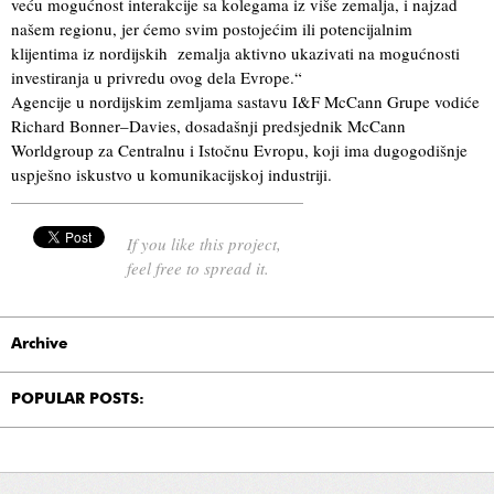
veću mogućnost interakcije sa kolegama iz više zemalja, i najzad
našem regionu, jer ćemo svim postojećim ili potencijalnim
klijentima iz nordijskih zemalja aktivno ukazivati na mogućnosti
investiranja u privredu ovog dela Evrope.“
Agencije u nordijskim zemljama sastavu I&F McCann Grupe vodiće
Richard Bonner–Davies, dosadašnji predsjednik McCann
Worldgroup za Centralnu i Istočnu Evropu, koji ima dugogodišnje
uspješno iskustvo u komunikacijskoj industriji.
If you like this project,
feel free to spread it.
Archive
POPULAR POSTS: