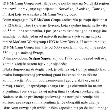
I&F McCann Grupa proširila je svoje poslovanje na Nordijski region
preuzevši upravljanje agencijama u Norveškoj, Švedskoj, Danskoj i
Finskoj koje su u sastavu McCann Worldgroup.
Ovim ulaganjem I&F McCann Grupa zaokružila je svoju djelatnost
na 12 tržišta južne i sjeverne Evrope, koja zajedno imaju nešto više
od 58 miliona stanovnika, i poslije skoro dvadeset godina uspješne
saradnje, postala jedan od najvećih partnera svjetske agencijske
mreže McCann Worldgroup i IPG iz New York-a. U ovom trenutku
I&F McCann Grupa ima više od 600 zaposlenih, od kojih je preko
350 u jugoistočnoj Evropi.
Srdjan Šaper,
Ovim povodom,
koji od 1997. godine predvodi ovaj
komunikacijski sistem izjavio je sljedeće:
„Naša dugoročna strategija uvek je bila razvoj, što nije nimalo lako u
ovako kompetitivnoj privrednoj grani kakve su danas tržišne
komunikacije. Pod tim podrazumevam i geografski i organski
razvoj, i razvoj unapredjenja znanja i usluga okrenutih ka našim
klijentima, i pre svega razvoj našeg tima i svakog čoveka u njemu.
Nadam se da će proširenje poslovanja na nordijske zemlje biti
korisno, pre svega svim klijentima jer će obogatiti naše znanje
iskustvom razvijenijih tržišta, našim zaposlenima jer će imati mnogo