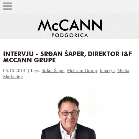
INTERVJU - SRĐAN ŠAPER, DIREKTOR I&F
MCCANN GRUPE
T
06.10.2014. | Tags:
Srđan Šaper
,
McCann Group
,
Intervju
,
Media
Marketing