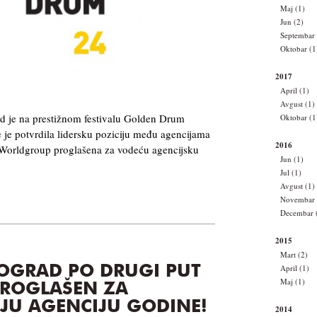
Maj (1)
Jun (2)
Septembar 
Oktobar (1
2017
April (1)
Avgust (1)
 je na prestižnom festivalu Golden Drum
Oktobar (1
e je potvrdila lidersku poziciju među agencijama
2016
 Worldgroup proglašena za vodeću agencijsku
Jun (1)
Jul (1)
Avgust (1)
Novembar 
Decembar 
2015
Mart (2)
April (1)
OGRAD PO DRUGI PUT
Maj (1)
PROGLAŠEN ZA
JU AGENCIJU GODINE!
2014