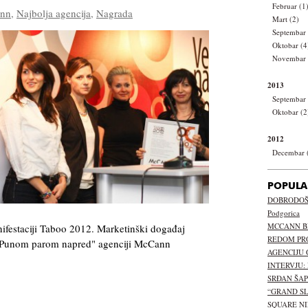
Februar (1
nn
,
Najbolja agencija
,
Nagrada
Mart (2)
Septembar 
Oktobar (4
Novembar 
2013
Septembar 
Oktobar (2
2012
Decembar 
POPULA
DOBRODOŠL
Podgorica
MCCANN B
ifestaciji Taboo 2012. Marketinški događaj
REDOM PR
"Punom parom napred" agenciji McCann
AGENCIJU 
INTERVJU:
SRĐAN ŠA
“GRAND S
SQUARE NI