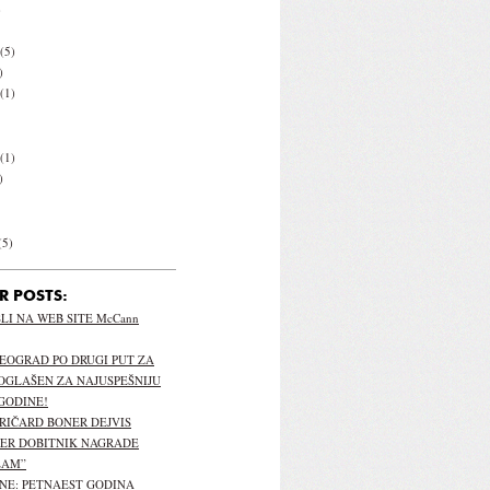
)
(5)
)
(1)
(1)
)
(5)
R POSTS:
I NA WEB SITE McCann
EOGRAD PO DRUGI PUT ZA
OGLAŠEN ZA NAJUSPEŠNIJU
GODINE!
 RIČARD BONER DEJVIS
PER DOBITNIK NAGRADE
LAM”
NE: PETNAEST GODINA