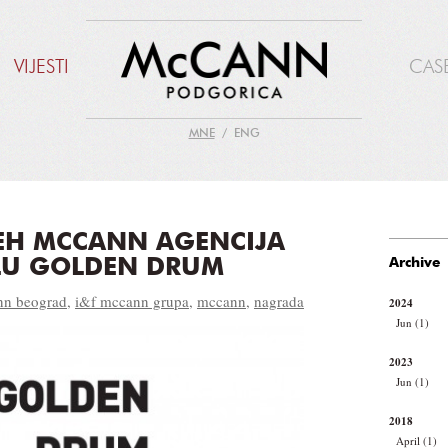
VIJESTI
CAS
MNE
ENG
JEH MCCANN AGENCIJA
LU GOLDEN DRUM
Archive
nn beograd
,
i&f mccann grupa
,
mccann
,
nagrada
2024
Jun (1)
2023
Jun (1)
2018
April (1)